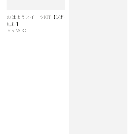
おはようスイーツKIT【送料
無料】
5,200
定
¥
価