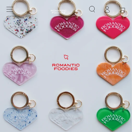
グ
コンテンツにスキップす
ー
る
イ
ト
ン