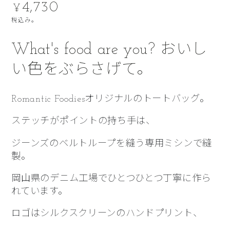
4,730
定
¥
価
税込み。
What's food are you? おいし
い色をぶらさげて。
Romantic Foodiesオリジナルのトートバッグ。
ステッチがポイントの持ち手は、
ジーンズのベルトループを縫う専用ミシンで縫
製。
岡山県のデニム工場でひとつひとつ
丁寧に作ら
れています。
ロゴはシルクスクリーンのハンドプリント、