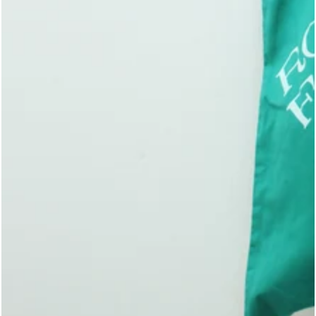
モ
ダ
ー
ル
で
{{
index
}}
メ
デ
ィ
ア
を
開
く