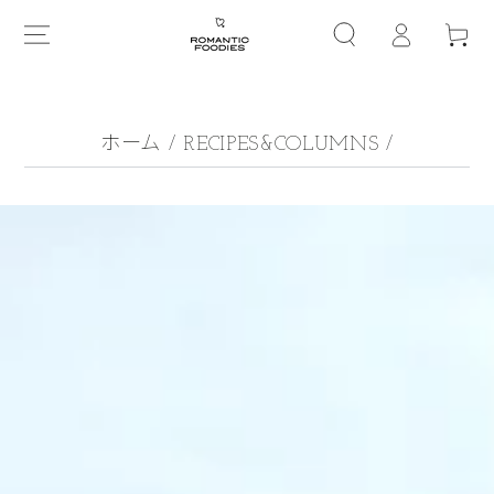
グ
コンテンツにスキップす
ー
る
イ
ト
ン
ホーム
/
RECIPES&COLUMNS
/