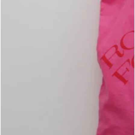
モ
ダ
ー
ル
で
{{
index
}}
メ
デ
ィ
ア
を
開
く