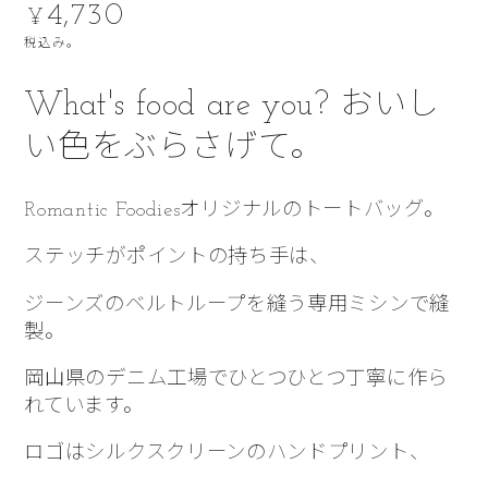
4,730
定
¥
価
税込み。
What's food are you? おいし
い色をぶらさげて。
Romantic Foodiesオリジナルのトートバッグ。
ステッチがポイントの持ち手は、
ジーンズのベルトループを縫う専用ミシンで縫
製。
岡山県のデニム工場でひとつひとつ
丁寧に作ら
れています。
ロゴはシルクスクリーンのハンドプリント、