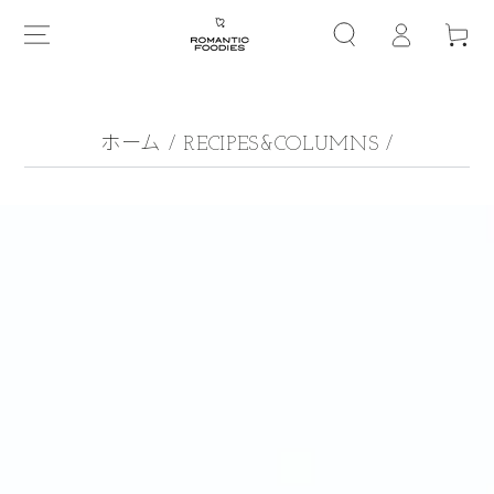
グ
コンテンツにスキップす
ー
る
イ
ト
ン
ホーム
/
RECIPES&COLUMNS
/