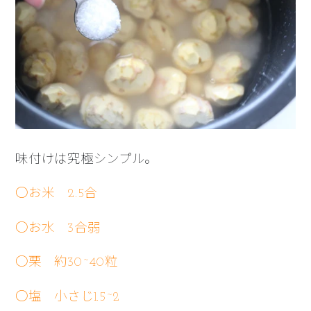
味付けは究極シンプル。
○お米 2.5合
○お水 3合弱
○栗 約30~40粒
○塩 小さじ1.5~2