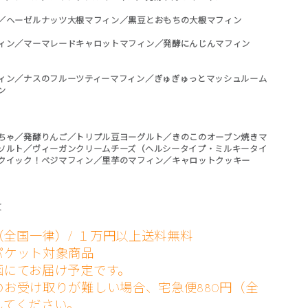
／ヘーゼルナッツ大根マフィン／黒豆とおもちの大根マフィン
ィン／マーマレードキャロットマフィン／発酵にんじんマフィン
ィン／ナスのフルーツティーマフィン／ぎゅぎゅっとマッシュルーム
ン
ちゃ／発酵りんご／トリプル豆ヨーグルト／きのこのオーブン焼きマ
ソルト／ヴィーガンクリームチーズ（ヘルシータイプ・ミルキータイ
クイック！ベジマフィン／里芋のマフィン／キャロットクッキー
X
円（全国一律）/ １万円以上送料無料
パケット対象商品
函にてお届け予定です。
お受け取りが難しい場合、宅急便880円（全
してください。