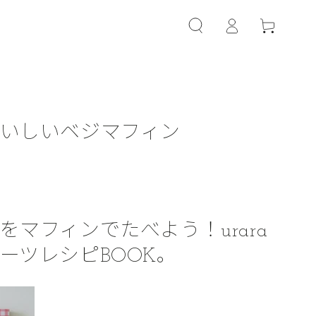
カ
グ
ー
イ
ト
ン
いしいベジマフィン
をマフィンでたべよう！urara
ーツレシピBOOK。