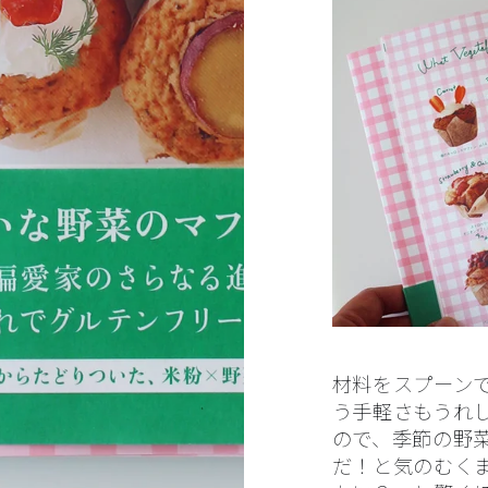
材料をスプーン
う手軽さもうれ
ので、季節の野
だ！と気のむく