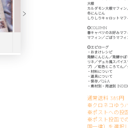
大根
カルダモン大根マフィン
冬にんじん
しりしりキャロットマフ
◎COLUMN
春キャベツのお好みマフ
マフィン／ごぼうマフィ
◎エピローグ
・おまけレシピ
発酵にんじん／発酵かぼ
リネ／デュカ風スパイス
プ）／虹色ところてん／
・材料について
・道具について
・保存／Q&A
・素材別・用途別 INDE
通常送料 385
※
クロネコゆう
※ポストへの投
※ポスト投函での
国一律）を選択