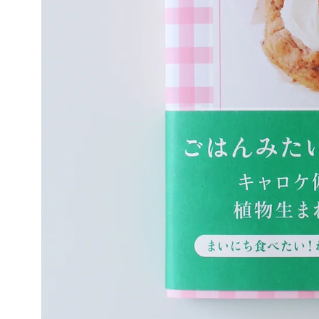
モ
ダ
ー
ル
で
1
メ
デ
ィ
ア
を
開
く