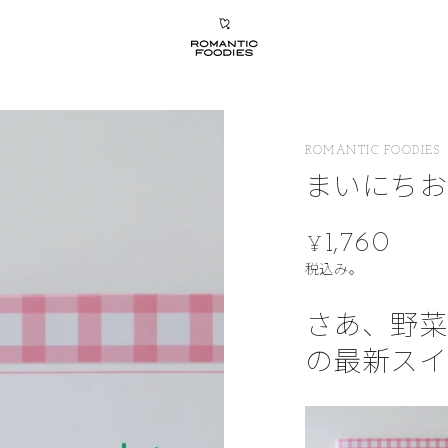
ROMANTIC FOODIES
まいにちお
1,760
定
¥
価
税込み。
さあ、野菜
の最新スイ